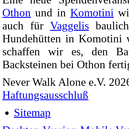
Othon
und in
Komotini
wir
auch für
Vaggelis
baulich
Hundehütten in Komotini we
schaffen wir es, den B
Backsteinen bei Othon fertig
Never Walk Alone e.V.
202
Haftungsausschluß
Sitemap